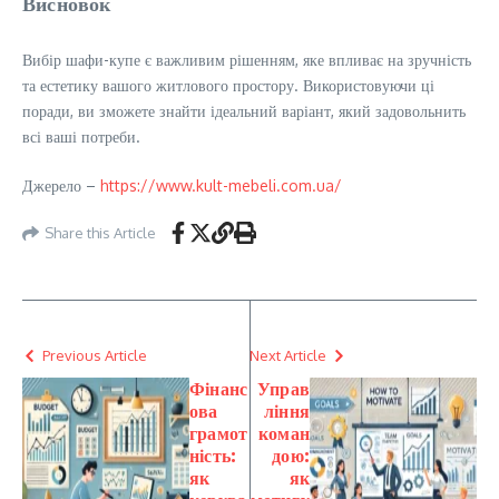
Висновок
Вибір шафи-купе є важливим рішенням, яке впливає на зручність
та естетику вашого житлового простору. Використовуючи ці
поради, ви зможете знайти ідеальний варіант, який задовольнить
всі ваші потреби.
Джерело –
https://www.kult-mebeli.com.ua/
Share this Article
Previous Article
Next Article
Фінанс
Управ
ова
ління
грамот
коман
ність:
дою:
як
як