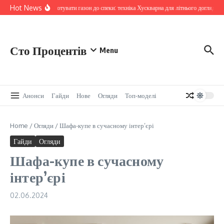
Skip to content
Hot News
Як підготувати газон до спеки: техніка Хускварна для літнього догляду
Сто Процентів
Menu
Анонси
Гайди
Нове
Огляди
Топ-моделі
Home
/
Огляди
/
Шафа-купе в сучасному інтер’єрі
Гайди
Огляди
Шафа-купе в сучасному
інтер’єрі
02.06.2024