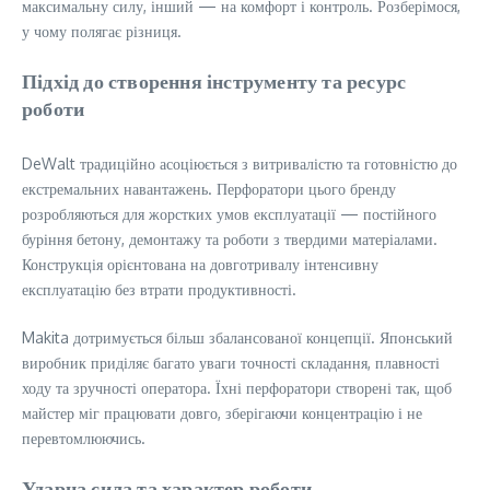
максимальну силу, інший — на комфорт і контроль. Розберімося,
у чому полягає різниця.
Підхід до створення інструменту та ресурс
роботи
DeWalt традиційно асоціюється з витривалістю та готовністю до
екстремальних навантажень. Перфоратори цього бренду
розробляються для жорстких умов експлуатації — постійного
буріння бетону, демонтажу та роботи з твердими матеріалами.
Конструкція орієнтована на довготривалу інтенсивну
експлуатацію без втрати продуктивності.
Makita дотримується більш збалансованої концепції. Японський
виробник приділяє багато уваги точності складання, плавності
ходу та зручності оператора. Їхні перфоратори створені так, щоб
майстер міг працювати довго, зберігаючи концентрацію і не
перевтомлюючись.
Ударна сила та характер роботи