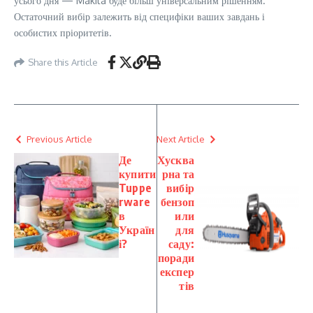
усього дня — Makita буде більш універсальним рішенням.
Остаточний вибір залежить від специфіки ваших завдань і
особистих пріоритетів.
Share this Article
Previous Article
Next Article
Де
Хусква
купити
рна та
Tuppe
вибір
rware
бензоп
в
или
Україн
для
і?
саду:
поради
експер
тів