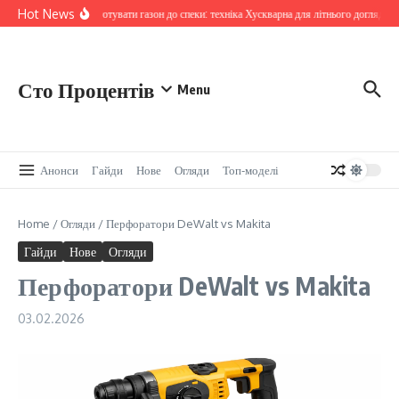
Skip to content
Hot News
Як підготувати газон до спеки: техніка Хускварна для літнього догляду
Сто Процентів
Menu
Анонси
Гайди
Нове
Огляди
Топ-моделі
Home
/
Огляди
/
Перфоратори DeWalt vs Makita
Гайди
Нове
Огляди
Перфоратори DeWalt vs Makita
03.02.2026