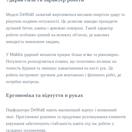
Моделі DeWalt зазвичай вирізняються високою енергією удару та
рішучою подачею потужності. Це дозволяє швидко проходити
щільний бетон, камінь і армовані поверхні. Такий характер
роботи особливо цінний на великих об’єктах, де важлива
швидкість виконання завдань.
У Makita ударний механізм працює більш м’яко та рівномірно.
Потужність розподіляється плавно, що позитивно впливає на
точність буріння та зменшує навантаження на кисті рук. Це
робить інструмент зручним для монтажних і фінішних робіт, де
потрібен контроль.
Ергономіка та відчуття в руках
Перфоратори DeWalt мають масивніший корпус і впевнений
хват. Прогумовані рукоятки та продумане розташування елементів
керування забезпечують стабільність навіть під час роботи у
складних положеннях.