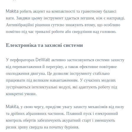
Makita робить акцент на компактності та грамотному балансі
ваги. Завдяки цьому інструмент здається легшим, ніж є насправді.
Антивібраційні рішення суттєво знижують втому, що особливо
помітно під час тривалої роботи або свердління над головою.
Електроніка та захисні системи
У перфораторах DeWalt активно застосовуються системи захисту
від перевантаження й перегріву, а також ефективне повітряне
охолодження двигуна. Це дозволяє інструменту стабільно
працювати під великим навантаженням. У сучасних моделях
зустрічаються інтелектуальні модулі, які адаптують роботу під
конкретні умови.
Makita, у свою чергу, приділяє увагу захисту механізмів від пилу
та дрібних абразивних частинок. Плавний пуск і електронний
контроль обертів забезпечують акуратний старт і зменшують
ризик зриву свердла на початку буріння.