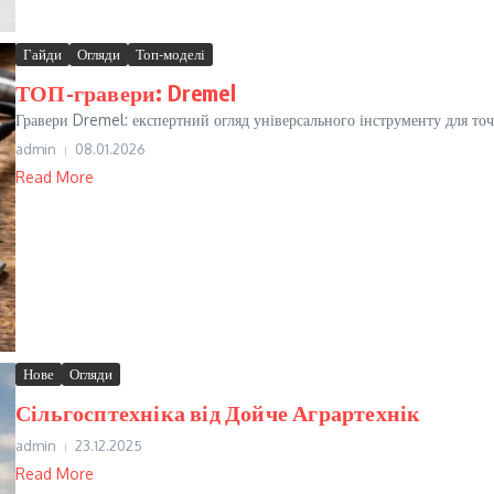
Гайди
Огляди
Топ-моделі
ТОП-гравери: Dremel
Гравери Dremel: експертний огляд універсального інструменту для точ
admin
08.01.2026
Read More
Нове
Огляди
Сільгосптехніка від Дойче Аграртехнік
admin
23.12.2025
Read More