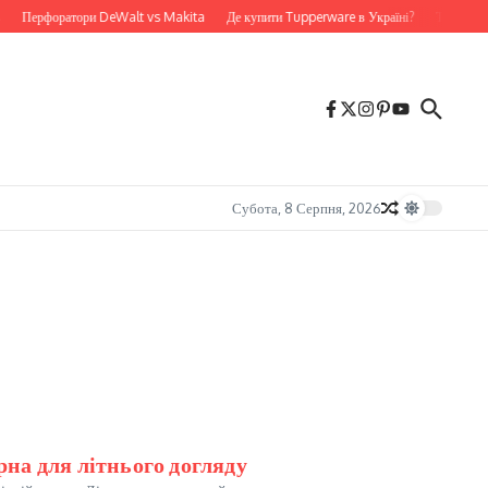
Перфоратори DeWalt vs Makita
Де купити Tupperware в Україні?
ТОП-гравери:
Субота, 8 Серпня, 2026
рна для літнього догляду