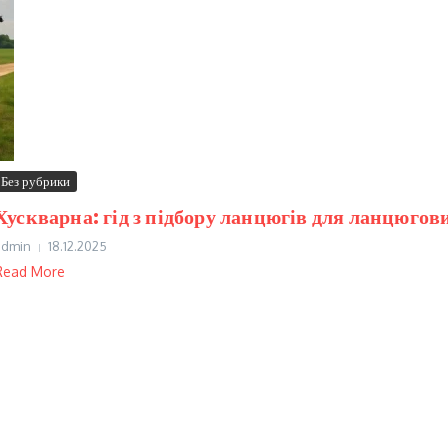
Без рубрики
Хускварна: гід з підбору ланцюгів для ланцюгов
admin
18.12.2025
Read More