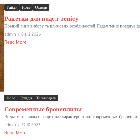
Гайди
Нове
Огляди
Ракетки для падел-тенісу
Повний гід з вибору та ключових особливостей Падел-теніс поєднує динам
admin
04.12.2025
Read More
Нове
Огляди
Топ-моделі
Современные бронеплиты
Виды, материалы и защитные характеристики современных бронеплит
admin
27.10.2025
Read More