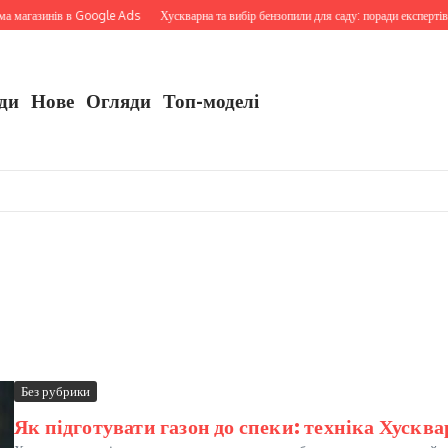
агазинів в Google Ads
Хускварна та вибір бензопили для саду: поради експертів
ди
Нове
Огляди
Топ-моделі
Без рубрики
Як підготувати газон до спеки: техніка Хусква