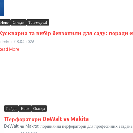
Нове
Огляди
Топ-моделі
Хускварна та вибір бензопили для саду: поради 
admin
08.04.2026
Read More
Гайди
Нове
Огляди
Перфоратори DeWalt vs Makita
DeWalt чи Makita: порівняння перфораторів для професійних завдань К