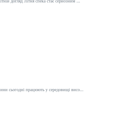
тній догляд Літня спека стає серйозним ...
зини сьогодні працюють у середовищі висо...