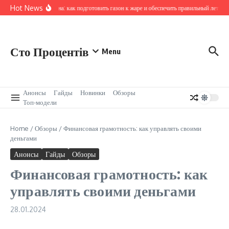
Перейти к содержанию
Hot News
Хускварна: как подготовить газон к жаре и обеспечить правильный летний 
Сто Процентів
Menu
Анонсы
Гайды
Новинки
Обзоры
Топ-модели
Home
/
Обзоры
/
Финансовая грамотность: как управлять своими
деньгами
Анонсы
Гайды
Обзоры
Финансовая грамотность: как
управлять своими деньгами
28.01.2024