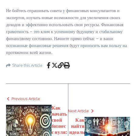
Не бойтесь спрашивать совета у финансовых консультантов и
экспертов, изучать новые возможности для увеличения своих
доходов и эффективно использовать свои ресурсы. Финансовая
грамотность – это ключ к успешному будущему и стабильному
финансовому состоянию. Начните прямо сейчас – и ваши
осознанные финансовые решения будут приносить вам пользу на
протяжении всей жизни.
Share this Article
Previous Article
Как
Next Article
начать
свой
Как
бизнес
найти
с нуля:
идеаль